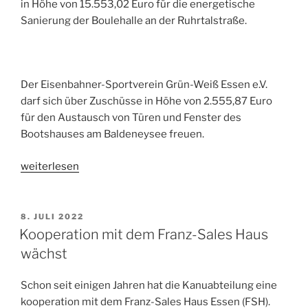
in Höhe von 15.553,02 Euro für die energetische
Sanierung der Boulehalle an der Ruhrtalstraße.
Der Eisenbahner-Sportverein Grün-Weiß Essen e.V.
darf sich über Zuschüsse in Höhe von 2.555,87 Euro
für den Austausch von Türen und Fenster des
Bootshauses am Baldeneysee freuen.
„Kanuabteilung
weiterlesen
erhält
Zuschuss
zur
VERÖFFENTLICHT
8. JULI 2022
AM
weiteren
Kooperation mit dem Franz-Sales Haus
Sanierung
wächst
des
Bootshauses“
Schon seit einigen Jahren hat die Kanuabteilung eine
kooperation mit dem Franz-Sales Haus Essen (FSH).