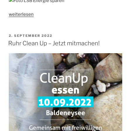
„Damit
weiterlesen
keine
Vereine
von
VERÖFFENTLICHT
2. SEPTEMBER 2022
AM
der
Ruhr Clean Up – Jetzt mitmachen!
Landkarte
verschwinden“