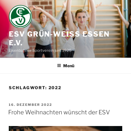
Zum
Inhalt
springen
ESV GRÜN-WEISS ESSEN E
.V.
Eisenbahner Sportverein seit 1925
Menü
SCHLAGWORT:
2022
VERÖFFENTLICHT
16. DEZEMBER 2022
AM
Frohe Weihnachten wünscht der ESV