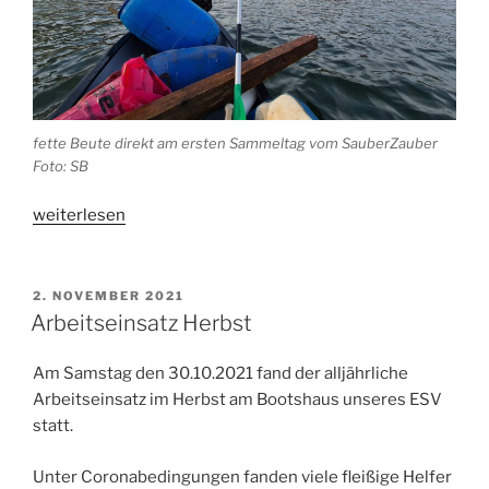
fette Beute direkt am ersten Sammeltag vom SauberZauber
Foto: SB
„17.
weiterlesen
SauberZauber
2022“
VERÖFFENTLICHT
2. NOVEMBER 2021
AM
Arbeitseinsatz Herbst
Am Samstag den 30.10.2021 fand der alljährliche
Arbeitseinsatz im Herbst am Bootshaus unseres ESV
statt.
Unter Coronabedingungen fanden viele fleißige Helfer