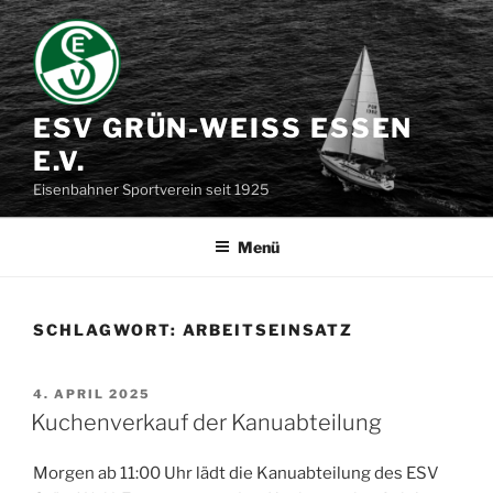
Zum
Inhalt
springen
ESV GRÜN-WEISS ESSEN E
.V.
Eisenbahner Sportverein seit 1925
Menü
SCHLAGWORT:
ARBEITSEINSATZ
VERÖFFENTLICHT
4. APRIL 2025
AM
Kuchenverkauf der Kanuabteilung
Morgen ab 11:00 Uhr lädt die Kanuabteilung des ESV