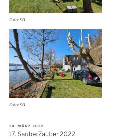
Foto: SB
Foto: SB
VERÖFFENTLICHT
10. MÄRZ 2022
AM
17. SauberZauber 2022