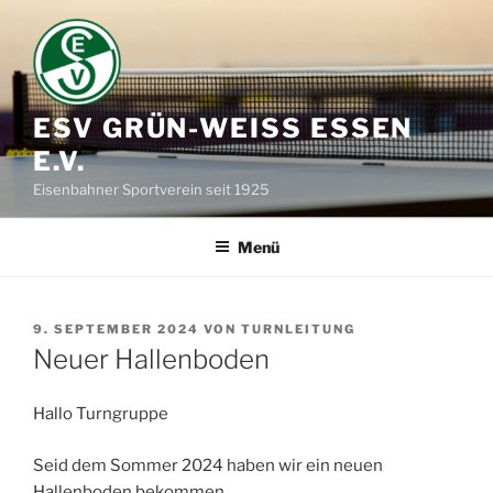
Zum
Inhalt
springen
ESV GRÜN-WEISS ESSEN E
.V.
Eisenbahner Sportverein seit 1925
Menü
VERÖFFENTLICHT
9. SEPTEMBER 2024
VON
TURNLEITUNG
AM
Neuer Hallenboden
Hallo Turngruppe
Seid dem Sommer 2024 haben wir ein neuen
Hallenboden bekommen.