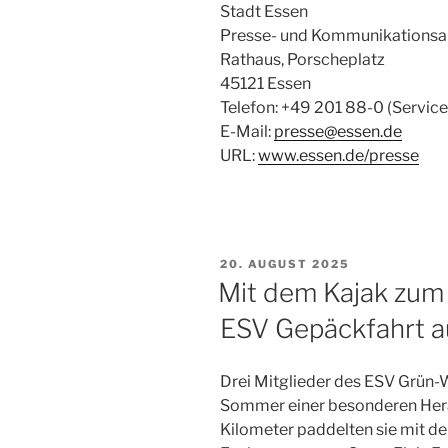
Stadt Essen
Presse- und Kommunikations
Rathaus, Porscheplatz
45121 Essen
Telefon: +49 201 88-0 (Servic
E-Mail:
presse@essen.de
URL:
www.essen.de/presse
VERÖFFENTLICHT
20. AUGUST 2025
AM
Mit dem Kajak zum 
ESV Gepäckfahrt a
Drei Mitglieder des ESV Grün-
Sommer einer besonderen Herau
Kilometer paddelten sie mit de