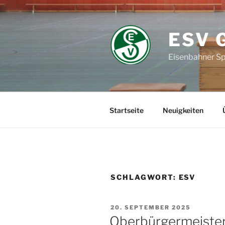
Zum
Inhalt
springen
ESV 
Eisenbahner Sp
Startseite
Neuigkeiten
SCHLAGWORT:
ESV
VERÖFFENTLICHT
20. SEPTEMBER 2025
AM
Oberbürgermeister 