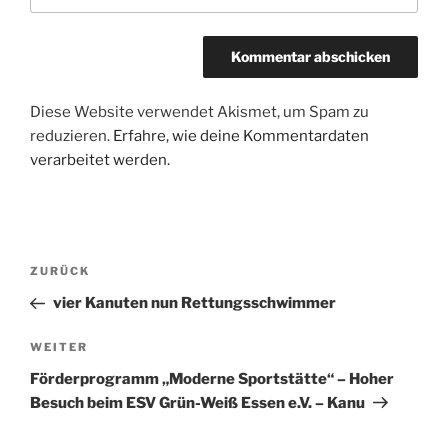
Diese Website verwendet Akismet, um Spam zu
reduzieren.
Erfahre, wie deine Kommentardaten
verarbeitet werden.
Beitragsnavigation
Vorheriger
ZURÜCK
Beitrag
vier Kanuten nun Rettungsschwimmer
Nächster
WEITER
Beitrag
Förderprogramm „Moderne Sportstätte“ – Hoher
Besuch beim ESV Grün-Weiß Essen e.V. – Kanu