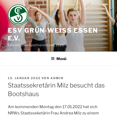
Zum
Inhalt
springen
ESV GRÜN-WEISS ESSEN E
.V.
Eisenbahner Sportverein seit 1925
Menü
VERÖFFENTLICHT
13. JANUAR 2022
VON
ADMIN
AM
Staatssekretärin Milz besucht das
Bootshaus
Am kommenden Montag den 17.01.2022 hat sich
NRWs Staatsseketärin Frau Andrea Milz zu einem