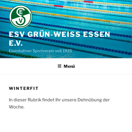
Zum
Inhalt
springen
ESV GRÜN-WEISS ESSEN E
.V.
Eisenbahner Sportverein seit 1925
Menü
WINTERFIT
In dieser Rubrik findet Ihr unsere Dehnübung der
Woche.