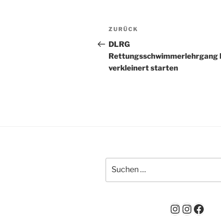
Beitragsnavigation
Vorheriger
ZURÜCK
Beitrag
DLRG
Rettungsschwimmerlehrgang 
verkleinert starten
Suchen
nach:
Instagra
Instag
Face