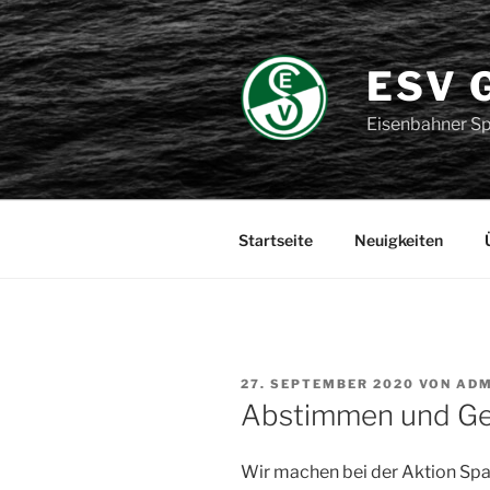
Zum
Inhalt
springen
ESV 
Eisenbahner Sp
Startseite
Neuigkeiten
VERÖFFENTLICHT
27. SEPTEMBER 2020
VON
ADM
AM
Abstimmen und Ge
Wir machen bei der Aktion Spa