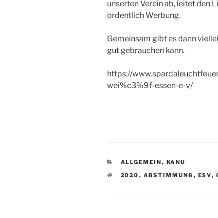
unserten Verein ab, leitet den
ordentlich Werbung.
Gemeinsam gibt es dann viellei
gut gebrauchen kann.
https://www.spardaleuchtfeue
wei%c3%9f-essen-e-v/
KATEGORIEN
ALLGEMEIN
,
KANU
SCHLAGWÖRTER
2020
,
ABSTIMMUNG
,
ESV
,