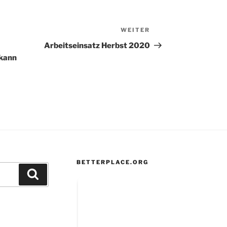
WEITER
Nächster
Beitrag
Arbeitseinsatz Herbst 2020
kann
BETTERPLACE.ORG
Suchen
m
ram
book