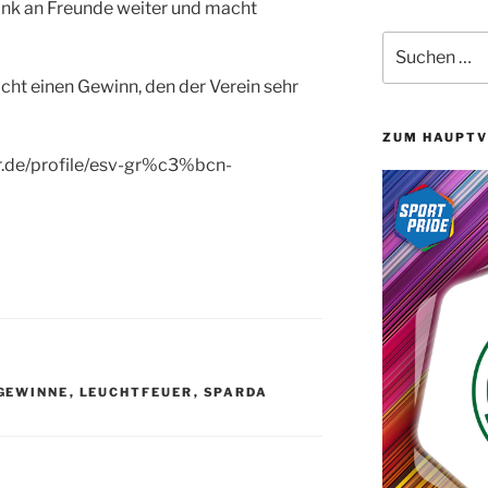
 Link an Freunde weiter und macht
Suchen
nach:
cht einen Gewinn, den der Verein sehr
ZUM HAUPTV
r.de/profile/esv-gr%c3%bcn-
GEWINNE
,
LEUCHTFEUER
,
SPARDA