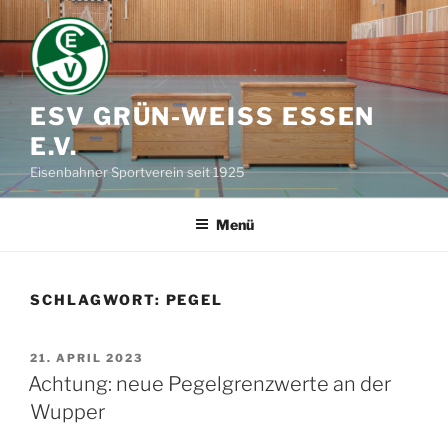
Zum
Inhalt
springen
ESV GRÜN-WEISS ESSEN E
.V.
Eisenbahner Sportverein seit 1925
Menü
SCHLAGWORT:
PEGEL
VERÖFFENTLICHT
21. APRIL 2023
AM
Achtung: neue Pegelgrenzwerte an der
Wupper