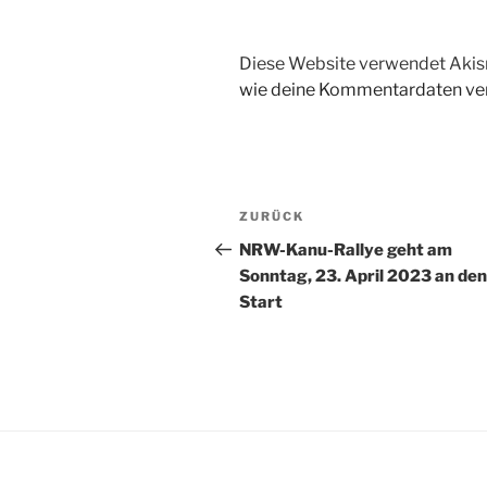
Diese Website verwendet Akis
wie deine Kommentardaten ver
Beitragsnavigation
Vorheriger
ZURÜCK
Beitrag
NRW-Kanu-Rallye geht am
Sonntag, 23. April 2023 an den
Start