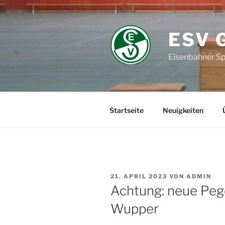
Zum
Inhalt
springen
ESV 
Eisenbahner Sp
Startseite
Neuigkeiten
VERÖFFENTLICHT
21. APRIL 2023
VON
ADMIN
AM
Achtung: neue Peg
Wupper