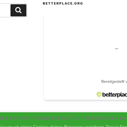
BETTERPLACE.ORG
Suchen
m
ram
book
DER ESV GEHT GEWISSENHAFT MIT EUREN DATEN UM