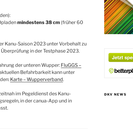
den):
 Opladen
mindestens 38 cm
(früher 60
der Kanu-Saison 2023 unter Vorbehalt zu
r Überprüfung in der Testphase 2023.
fahrung der unteren Wupper:
FluGGS –
aktuellen Befahrbarkeit kann unter
rden:
Karte – Wupperverband
.
eitnah im Pegeldienst des Kanu-
DKV NEWS
sregeln, in der canua-App und in
sst.