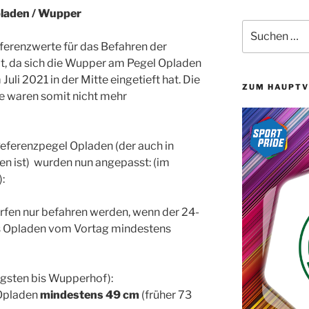
laden / Wupper
Suchen
nach:
erenzwerte für das Befahren der
t, da sich die Wupper am Pegel Opladen
li 2021 in der Mitte eingetieft hat. Die
ZUM HAUPTV
 waren somit nicht mehr
eferenzpegel Opladen (der auch in
den ist) wurden nun angepasst: (im
:
ürfen nur befahren werden, wenn der 24-
s Opladen vom Vortag mindestens
ngsten bis Wupperhof):
 Opladen
mindestens 49 cm
(früher 73