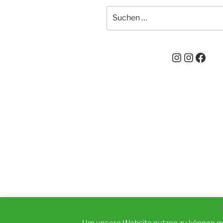
Suchen
nach:
Instagra
Instag
Face