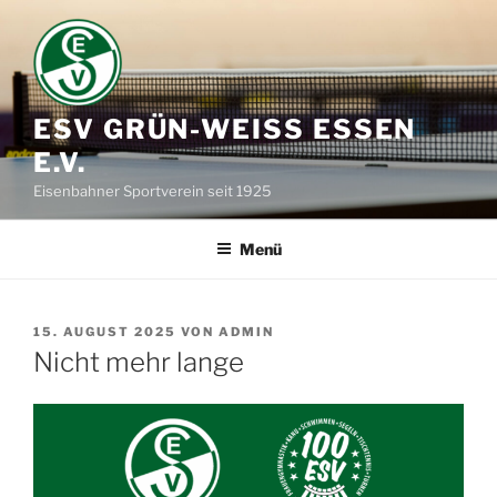
Zum
Inhalt
springen
ESV GRÜN-WEISS ESSEN E
.V.
Eisenbahner Sportverein seit 1925
Menü
VERÖFFENTLICHT
15. AUGUST 2025
VON
ADMIN
AM
Nicht mehr lange