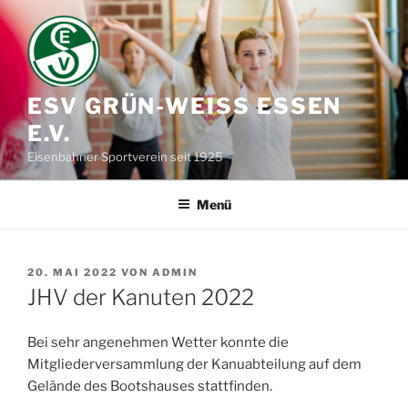
Zum
Inhalt
springen
ESV GRÜN-WEISS ESSEN E
.V.
Eisenbahner Sportverein seit 1925
Menü
VERÖFFENTLICHT
20. MAI 2022
VON
ADMIN
AM
JHV der Kanuten 2022
Bei sehr angenehmen Wetter konnte die
Mitgliederversammlung der Kanuabteilung auf dem
Gelände des Bootshauses stattfinden.